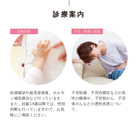
診療案内
診療内容
子宮・卵巣の病気
妊婦健診や超音波検査、ホルモ
子宮筋腫、子宮内膜症などの良
ン補充療法など行っています。
性の腫瘍や、子宮頸がん、子宮
また、妊娠14週以降では、性別
体がんなどの悪性疾患につい
判断も行っていますので、お気
て。
軽にご相談ください。