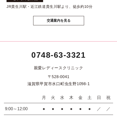
JR貴生川駅・近江鉄道貴生川駅より、徒歩約10分
交通案内を見る
0748-63-3321
親愛レディースクリニック
〒528-0041
滋賀県甲賀市水口町虫生野1098-1
月
火
水
木
金
土
日
祝
9:00～12:00
●
●
●
●
●
●
／
／