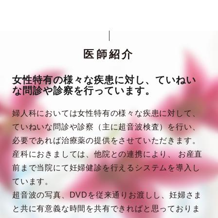
医師紹介
女性特有の様々な疾患に対し、ていねい
な問診や診察を行っています。
婦人科においては女性特有の様々な疾患に対して、
ていねいな問診や診察（主に超音波検査）を行い、
必要であれば治療薬の提供をさせていただきます。
産科におきましては、他院との連携により、 お産直
前まで当院にて妊婦健診を行えるシステムを導入し
ています。
超音波の写真、DVDを従来通りお渡しし、妊婦さま
と共に有意義な時間を共有できればと思っておりま