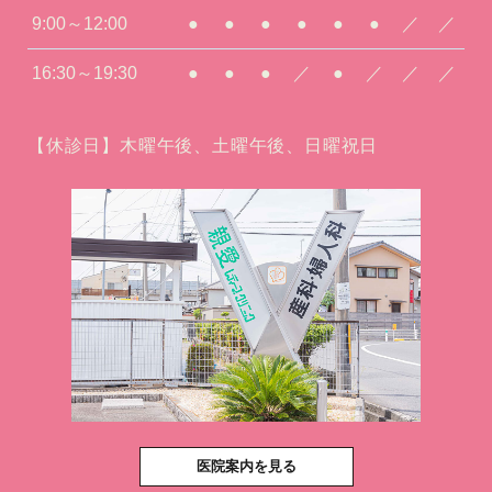
9:00～12:00
●
●
●
●
●
●
／
／
16:30～19:30
●
●
●
／
●
／
／
／
【休診日】木曜午後、土曜午後、日曜祝日
医院案内を見る