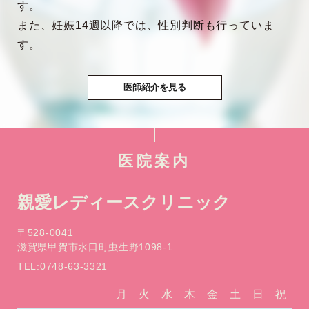
す。
また、妊娠14週以降では、性別判断も行っていま
す。
医師紹介を見る
医院案内
親愛レディースクリニック
〒528-0041
滋賀県甲賀市水口町虫生野1098-1
TEL:0748-63-3321
月
火
水
木
金
土
日
祝