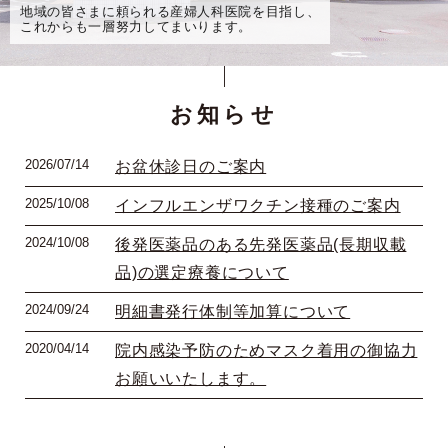
地域の皆さまに頼られる産婦人科医院を目指し、
これからも一層努力してまいります。
お知らせ
2026/07/14
お盆休診日のご案内
2025/10/08
インフルエンザワクチン接種のご案内
2024/10/08
後発医薬品のある先発医薬品(長期収載
品)の選定療養について
2024/09/24
明細書発行体制等加算について
2020/04/14
院内感染予防のためマスク着用の御協力
お願いいたします。