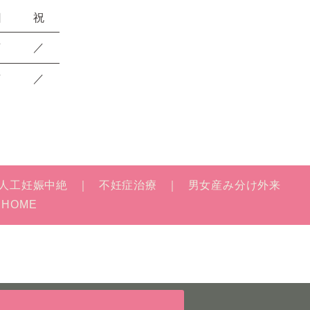
日
祝
／
／
／
／
人工妊娠中絶
不妊症治療
男女産み分け外来
HOME