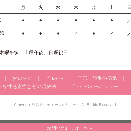
月
火
水
木
金
土
0
●
●
●
●
●
●
30
●
●
●
／
●
／
木曜午後、土曜午後、日曜祝日
お知らせ
ピル外来
子宮・卵巣の病気
主な性感染症とその治療法
プライバシーポリシー
Copyright © 親愛レディースクリニック All Rights Reserved.
お問い合わせ
はこちら