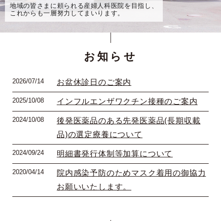
地域の皆さまに頼られる産婦人科医院を目指し、
これからも一層努力してまいります。
お知らせ
2026/07/14
お盆休診日のご案内
2025/10/08
インフルエンザワクチン接種のご案内
2024/10/08
後発医薬品のある先発医薬品(長期収載
品)の選定療養について
2024/09/24
明細書発行体制等加算について
2020/04/14
院内感染予防のためマスク着用の御協力
お願いいたします。