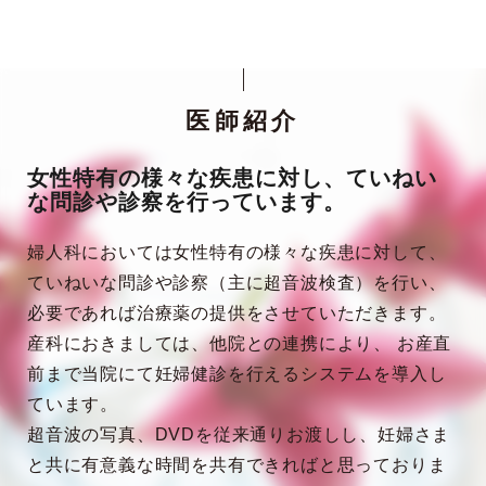
医師紹介
女性特有の様々な疾患に対し、ていねい
な問診や診察を行っています。
婦人科においては女性特有の様々な疾患に対して、
ていねいな問診や診察（主に超音波検査）を行い、
必要であれば治療薬の提供をさせていただきます。
産科におきましては、他院との連携により、 お産直
前まで当院にて妊婦健診を行えるシステムを導入し
ています。
超音波の写真、DVDを従来通りお渡しし、妊婦さま
と共に有意義な時間を共有できればと思っておりま