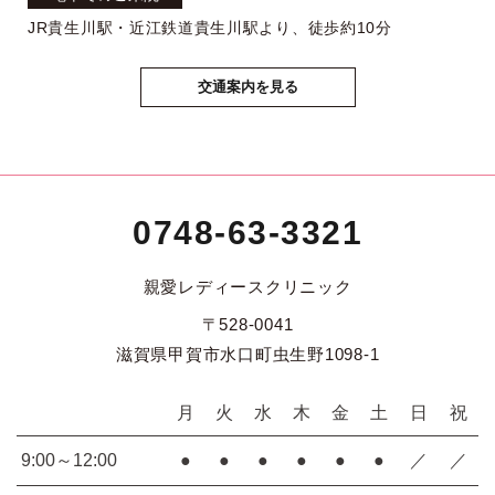
JR貴生川駅・近江鉄道貴生川駅より、徒歩約10分
交通案内を見る
0748-63-3321
親愛レディースクリニック
〒528-0041
滋賀県甲賀市水口町虫生野1098-1
月
火
水
木
金
土
日
祝
9:00～12:00
●
●
●
●
●
●
／
／