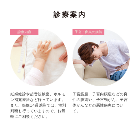
診療案内
診療内容
子宮・卵巣の病気
妊婦健診や超音波検査、ホルモ
子宮筋腫、子宮内膜症などの良
ン補充療法など行っています。
性の腫瘍や、子宮頸がん、子宮
また、妊娠14週以降では、性別
体がんなどの悪性疾患につい
判断も行っていますので、お気
て。
軽にご相談ください。