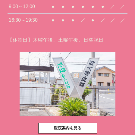
9:00～12:00
●
●
●
●
●
●
／
／
16:30～19:30
●
●
●
／
●
／
／
／
【休診日】木曜午後、土曜午後、日曜祝日
医院案内を見る