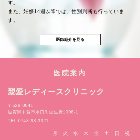
す。
また、妊娠14週以降では、性別判断も行っていま
す。
医師紹介を見る
医院案内
親愛レディースクリニック
〒528-0041
滋賀県甲賀市水口町虫生野1098-1
TEL:0748-63-3321
月
火
水
木
金
土
日
祝